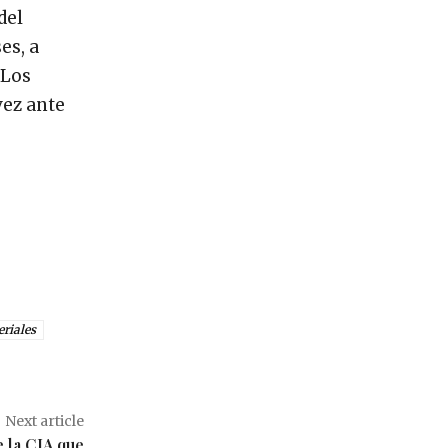
del
es, a
“Los
vez ante
eriales
Next article
 la CIA que