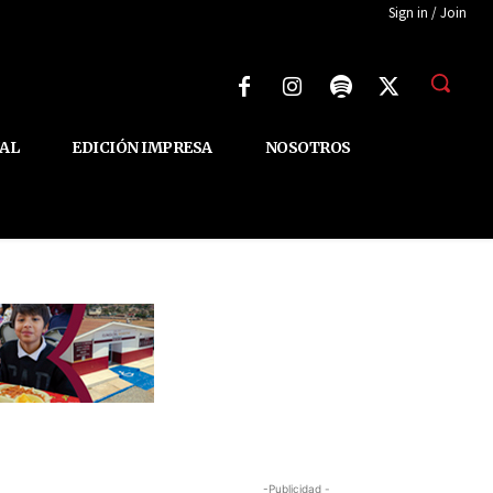
Sign in / Join
AL
EDICIÓN IMPRESA
NOSOTROS
-Publicidad -