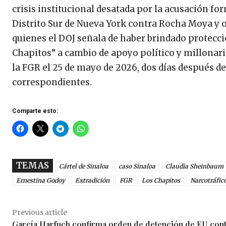
crisis institucional desatada por la acusación for
Distrito Sur de Nueva York contra Rocha Moya y 
quienes el DOJ señala de haber brindado protecci
Chapitos” a cambio de apoyo político y millona
la FGR el 25 de mayo de 2026, dos días después de
correspondientes.
Comparte esto:
TEMAS
Cártel de Sinaloa
caso Sinaloa
Claudia Sheinbaum
Ernestina Godoy
Extradición
FGR
Los Chapitos
Narcotráfic
Previous article
García Harfuch confirma orden de detención de EU con