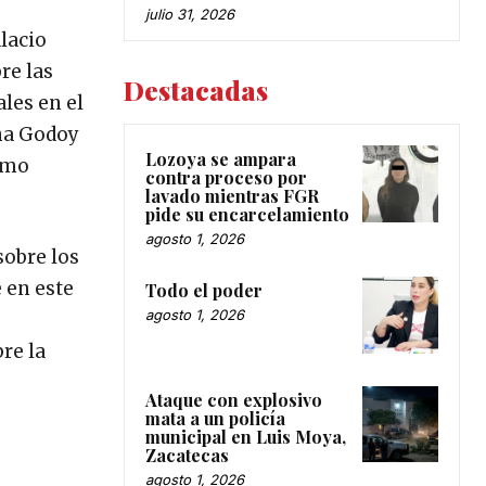
julio 31, 2026
lacio
re las
Destacadas
les en el
ina Godoy
Lozoya se ampara
ismo
contra proceso por
lavado mientras FGR
pide su encarcelamiento
agosto 1, 2026
sobre los
 en este
Todo el poder
agosto 1, 2026
re la
Ataque con explosivo
mata a un policía
municipal en Luis Moya,
Zacatecas
agosto 1, 2026