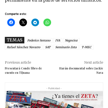
permanente en la parte de servicios turísticos.
Comparte esto:
TEMAS
Federico Serrano
IVA
Negocioz
Rafael Sánchez Navarro
SAT
Seminario Zeta
T-MEC
Previous article
Next article
Presentará Conde libro de
Harán documental sobre Jackie
cuento en Tijuana
Nava
- Publicidad -