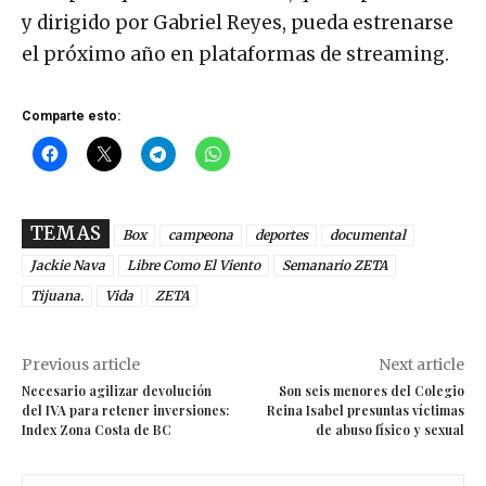
y dirigido por Gabriel Reyes, pueda estrenarse
el próximo año en plataformas de streaming.
Comparte esto:
TEMAS
Box
campeona
deportes
documental
Jackie Nava
Libre Como El Viento
Semanario ZETA
Tijuana.
Vida
ZETA
Previous article
Next article
Necesario agilizar devolución
Son seis menores del Colegio
del IVA para retener inversiones:
Reina Isabel presuntas víctimas
Index Zona Costa de BC
de abuso físico y sexual