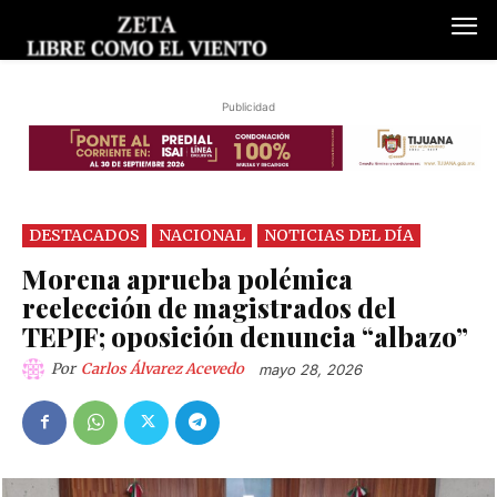
Publicidad
DESTACADOS
NACIONAL
NOTICIAS DEL DÍA
Morena aprueba polémica
reelección de magistrados del
TEPJF; oposición denuncia “albazo”
Por
Carlos Álvarez Acevedo
mayo 28, 2026