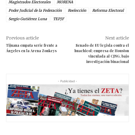
Magistrados Electorales
MORENA
Poder Judicial de la Federación
Reelección
Reforma Electoral
Sergio Gutiérrez Luna
TEPJF
Previous article
Next article
Tijuana empata serie frente a
Senado de EU legisla contra el
Ángeles en la Arena Zonkeys
huachicol; empresa de Houston
vinculada al CJNG, bajo
investigación binacional
- Publicidad -