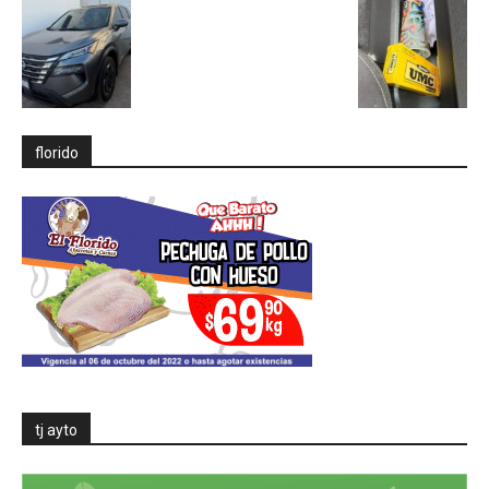
florido
tj ayto