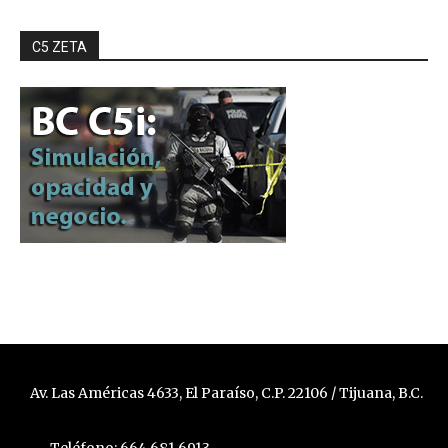
C5 ZETA
Av. Las Américas 4633, El Paraíso, C.P. 22106 / Tijuana, B.C.
Teléfono: 664 681 6913