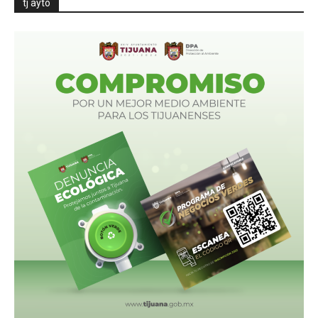
tj ayto