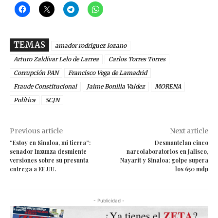
TEMAS
amador rodriguez lozano
Arturo Zaldívar Lelo de Larrea
Carlos Torres Torres
Corrupción PAN
Francisco Vega de Lamadrid
Fraude Constitucional
Jaime Bonilla Valdez
MORENA
Política
SCJN
Previous article
Next article
“Estoy en Sinaloa, mi tierra”:
Desmantelan cinco
senador Inzunza desmiente
narcolaboratorios en Jalisco,
versiones sobre su presunta
Nayarit y Sinaloa; golpe supera
entrega a EE.UU.
los 650 mdp
- Publicidad -