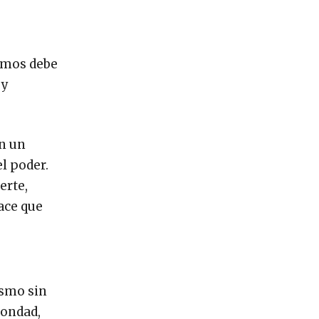
ismos debe
 y
en un
l poder.
erte,
ace que
ismo sin
bondad,