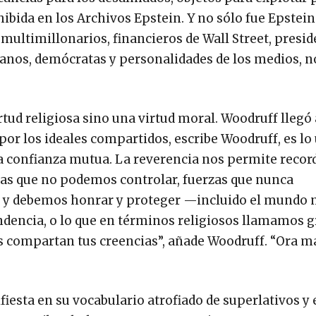
hibida en los Archivos Epstein. Y no sólo fue Epstei
multimillonarios, financieros de Wall Street, presid
icanos, demócratas y personalidades de los medios, n
rtud religiosa sino una virtud moral. Woodruff llegó 
 por los ideales compartidos, escribe Woodruff, es lo
la confianza mutua. La reverencia nos permite record
zas que no podemos controlar, fuerzas que nunca
s y debemos honrar y proteger —incluido el mundo 
encia, o lo que en términos religiosos llamamos gr
os compartan tus creencias”, añade Woodruff. “Ora m
esta en su vocabulario atrofiado de superlativos y 