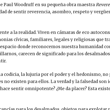
be Paul Woodruff en su pequeña obra maestra
Revere
dad de sentir reverencia, asombro, respeto y vergüe
e a la realidad. Viven en cámaras de eco autocons
onias cívicas, familiares, legales y religiosas que t
 un espacio donde reconocemos nuestra humanidad co
arnos, carecen de significado para los desalmados
ir.
a codicia, la lujuria por el poder y el hedonismo, n
no existen para ellos. La verdad y la falsedad son i
 hace sentir omnipotente? ¿Me da placer? Esta exist
ancías para los desalmados, objetos para explotar 