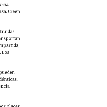
ncia:
nza. Creen
truidas.
ransportan
mpartida,
. Los
o pueden
dénticas.
encia
por placer