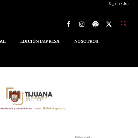
Sign in / Join
AL
EDICIÓN IMPRESA
NOSOTROS
-Publicidad -