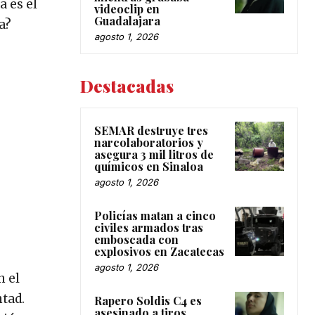
a es el
videoclip en
Guadalajara
a?
agosto 1, 2026
Destacadas
SEMAR destruye tres
narcolaboratorios y
asegura 3 mil litros de
químicos en Sinaloa
agosto 1, 2026
Policías matan a cinco
civiles armados tras
emboscada con
explosivos en Zacatecas
agosto 1, 2026
n el
tad.
Rapero Soldis C4 es
asesinado a tiros