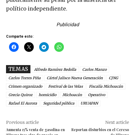
político independiente.
Publicidad
Comparte esto:
TEMAS
Alfredo Ramírez Bedolla
Carlos Manzo
Carlos Torres Piña
Cártel Jalisco Nueva Generación
CJNG
Crimen organizado
Festival de las Velas
Fiscalía Michoacán
Grecia Quiroz
homicidio
Michoacán
Operativo
Rafael El Aurora
Seguridad pública
URUAPAN
Previous article
Next article
Aumenta 15% venta de gasolina en
Reportan disturbios en el Cereso
Tijuana tras alza de precio en
de Tijuana