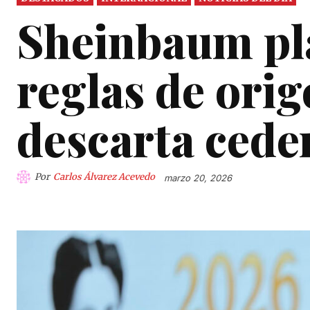
Sheinbaum pla
reglas de ori
descarta cede
Por
Carlos Álvarez Acevedo
marzo 20, 2026