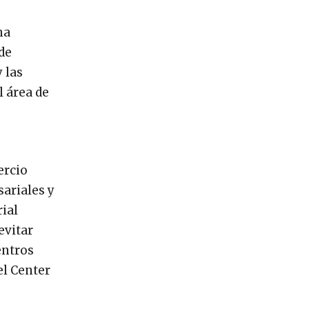
na
de
 las
 área de
ercio
ariales y
ial
evitar
entros
el Center