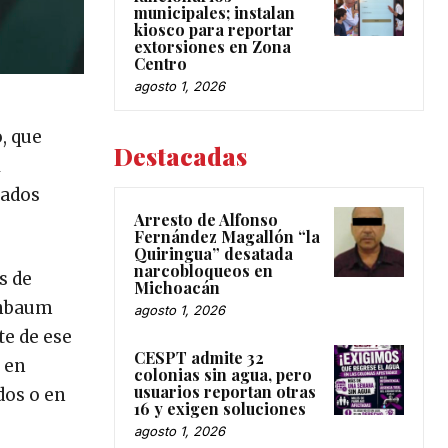
municipales; instalan
kiosco para reportar
extorsiones en Zona
Centro
agosto 1, 2026
, que
Destacadas
l
tados
Arresto de Alfonso
Fernández Magallón “la
Quiringua” desatada
narcobloqueos en
s de
Michoacán
inbaum
agosto 1, 2026
te de ese
CESPT admite 32
 en
colonias sin agua, pero
usuarios reportan otras
dos o en
16 y exigen soluciones
agosto 1, 2026