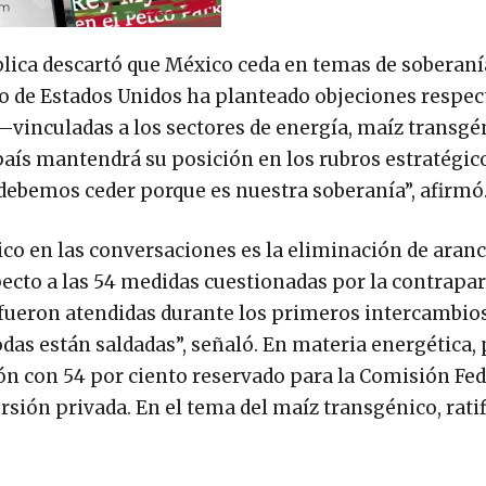
blica descartó que México ceda en temas de soberaní
o de Estados Unidos ha planteado objeciones respec
vinculadas a los sectores de energía, maíz transgé
aís mantendrá su posición en los rubros estratégic
ebemos ceder porque es nuestra soberanía”, afirmó
co en las conversaciones es la eliminación de aranc
pecto a las 54 medidas cuestionadas por la contrapar
fueron atendidas durante los primeros intercambios
as están saldadas”, señaló. En materia energética, 
n con 54 por ciento reservado para la Comisión Fed
versión privada. En el tema del maíz transgénico, rati