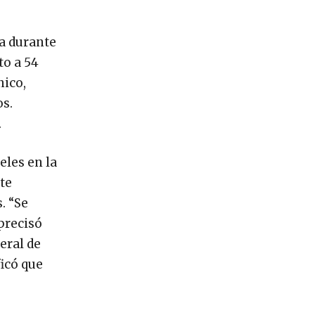
a durante
to a 54
nico,
os.
.
eles en la
te
. “Se
precisó
eral de
ficó que