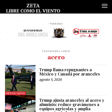
- Publicidad -
Contenidos sobre
acero
Trump llama repugnantes a
México y Canadá por aranceles
agosto 5, 2026
DESTACADOS
Trump ajusta aranceles al acero y
aluminio; reduce gravámenes a
equipos agrícolas y amplía