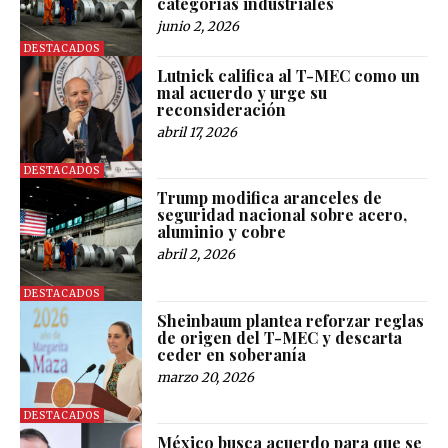
categorías industriales
junio 2, 2026
DESTACADOS
Lutnick califica al T-MEC como un
mal acuerdo y urge su
reconsideración
abril 17, 2026
DESTACADOS
Trump modifica aranceles de
seguridad nacional sobre acero,
aluminio y cobre
abril 2, 2026
DESTACADOS
Sheinbaum plantea reforzar reglas
de origen del T-MEC y descarta
ceder en soberanía
marzo 20, 2026
DESTACADOS
México busca acuerdo para que se