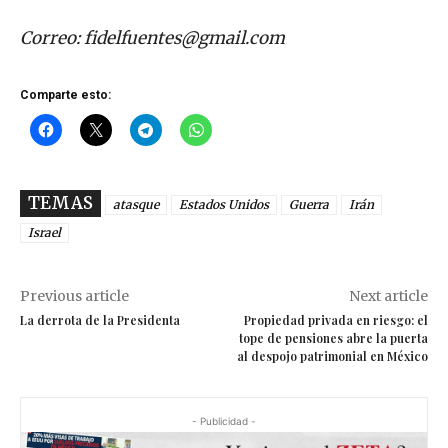
Correo:
fidelfuentes@gmail.com
Comparte esto:
TEMAS
atasque
Estados Unidos
Guerra
Irán
Israel
Previous article
Next article
La derrota de la Presidenta
Propiedad privada en riesgo: el
tope de pensiones abre la puerta
al despojo patrimonial en México
- Publicidad -