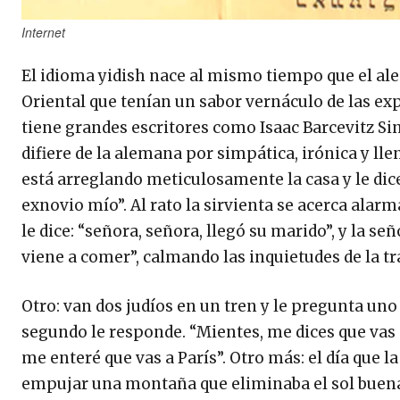
Internet
El idioma yidish nace al mismo tiempo que el ale
Oriental que tenían un sabor vernáculo de las exp
tiene grandes escritores como Isaac Barcevitz Sing
difiere de la alemana por simpática, irónica y ll
está arreglando meticulosamente la casa y le dice
exnovio mío”. Al rato la sirvienta se acerca ala
le dice: “señora, señora, llegó su marido”, y la s
viene a comer”, calmando las inquietudes de la t
Otro: van dos judíos en un tren y le pregunta uno al
segundo le responde. “Mientes, me dices que vas 
me enteré que vas a París”. Otro más: el día que l
empujar una montaña que eliminaba el sol buena 