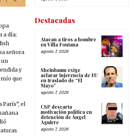
Destacadas
ropa
 a día;
Atacan a tiros a hombre
dish
en Villa Fontana
una señora
agosto 7, 2026
r un
rendida y
Sheinbaum exige
aclarar injerencia de EU
o mío que
en traslado de “El
Mayo”
agosto 7, 2026
 París”, el
CSP descarta
motivación política en
 mañana
detención de Ángel
dió
Aguirre
agosto 7, 2026
raturas