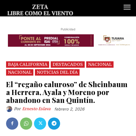
Publicidad
BAJA CALIFORNIA
DESTACADOS
NACIONAL
NACIONAL
NOTICIAS DEL DÍA
El “regaño caluroso” de Sheinbaum
a Herrera, Ayala y Moreno por
abandono en San Quintín.
Por
Ernesto Eslava
febrero 2, 2026