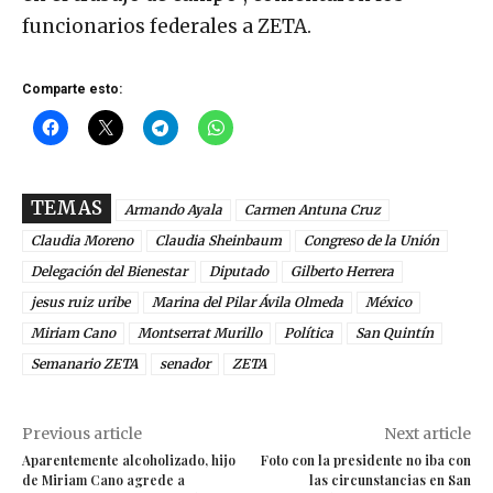
funcionarios federales a ZETA.
Comparte esto:
TEMAS
Armando Ayala
Carmen Antuna Cruz
Claudia Moreno
Claudia Sheinbaum
Congreso de la Unión
Delegación del Bienestar
Diputado
Gilberto Herrera
jesus ruiz uribe
Marina del Pilar Ávila Olmeda
México
Miriam Cano
Montserrat Murillo
Política
San Quintín
Semanario ZETA
senador
ZETA
Previous article
Next article
Aparentemente alcoholizado, hijo
Foto con la presidente no iba con
de Miriam Cano agrede a
las circunstancias en San