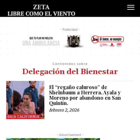
- Publicidad -
Contenidos sobre
Delegación del Bienestar
El “regaño caluroso” de
Sheinbaum a Herrera, Ayala y
Moreno por abandono en San
Quintín.
febrero 2, 2026
BAJA CALIFORNIA
- Advertisement -