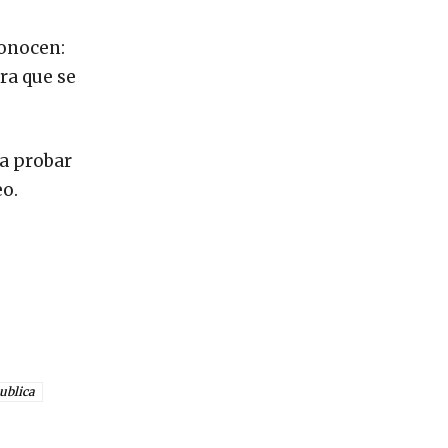
conocen:
ara que se
ra probar
eo.
publica