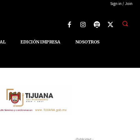
Sign in / Join
AL
EDICIÓN IMPRESA
NOSOTROS
-Publicidad -