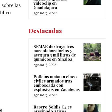
videoclip en
 sobre las
Guadalajara
blico
agosto 1, 2026
Destacadas
SEMAR destruye tres
narcolaboratorios y
asegura 3 mil litros de
químicos en Sinaloa
agosto 1, 2026
Policías matan a cinco
civiles armados tras
emboscada con
explosivos en Zacatecas
agosto 1, 2026
Rapero Soldis C4 es
de
asesinado a tiros