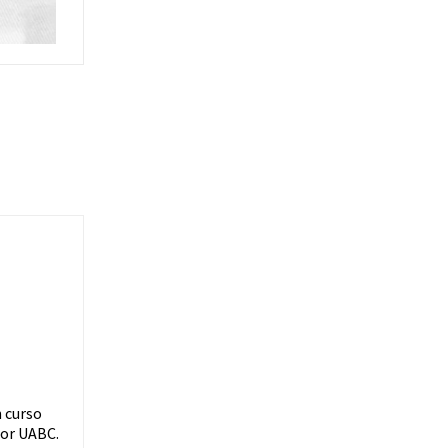
n curso
por UABC.