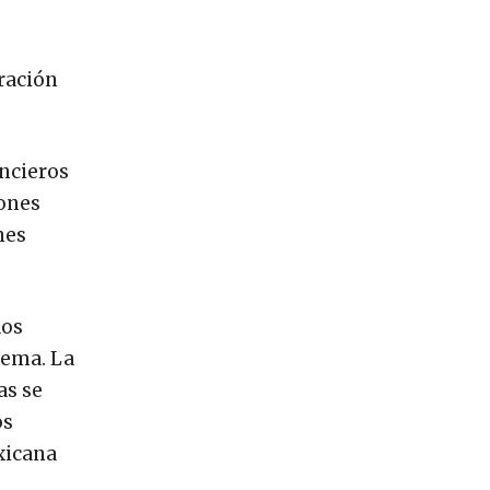
ración
ancieros
iones
nes
dos
lema. La
as se
os
exicana