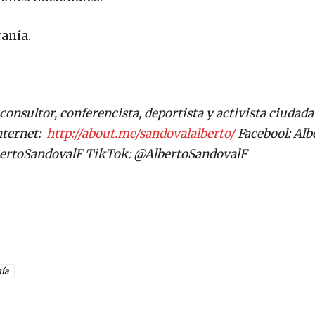
anía.
consultor, conferencista, deportista y activista ciudada
ternet:
http://about.me/sandovalalberto/
Facebool: Alb
bertoSandovalF TikTok: @AlbertoSandovalF
nía