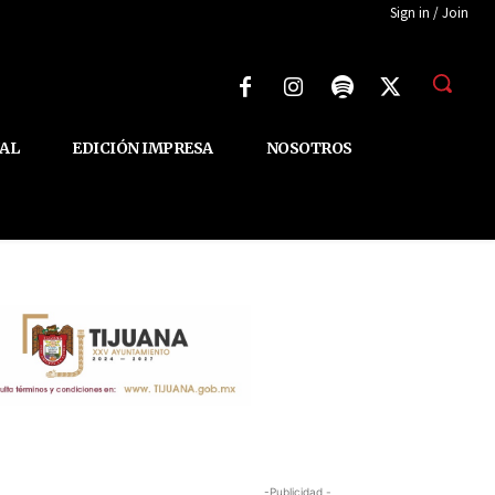
Sign in / Join
AL
EDICIÓN IMPRESA
NOSOTROS
-Publicidad -