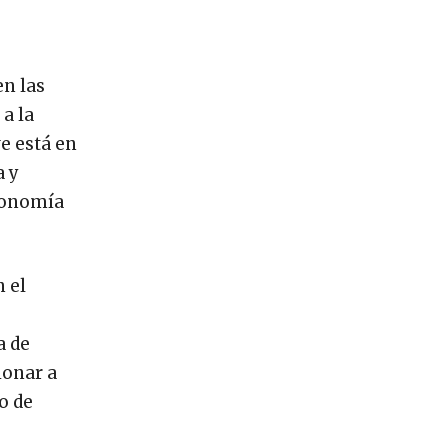
en las
a la
e está en
a y
utonomía
 el
a de
ionar a
o de