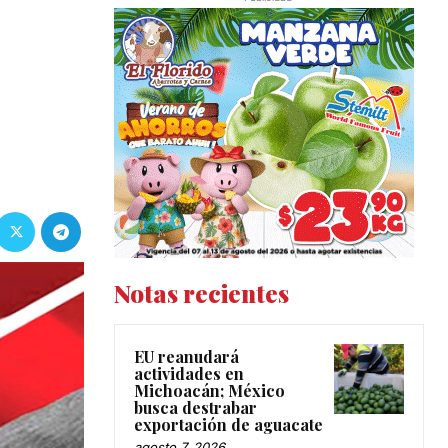
Notas recientes
EU reanudará
actividades en
Michoacán; México
busca destrabar
exportación de aguacate
agosto 7, 2026