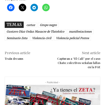
TEMAS
cartaz
Grupo negro
Gustavo Díaz Ordaz Masacre de Tlatelolco
manifestaciones
Seminario Zeta
Violencia civil
Violencia policial Porros
Previous article
Next article
Train dreams
Capturan a “El Cali” por el caso
Chato; colectivos señalan fallas
en la FGE
- Publicidad -