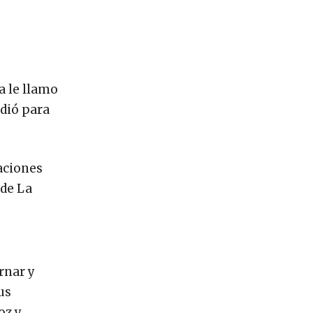
a le llamo
edió para
raciones
 de La
rnar y
us
oz y