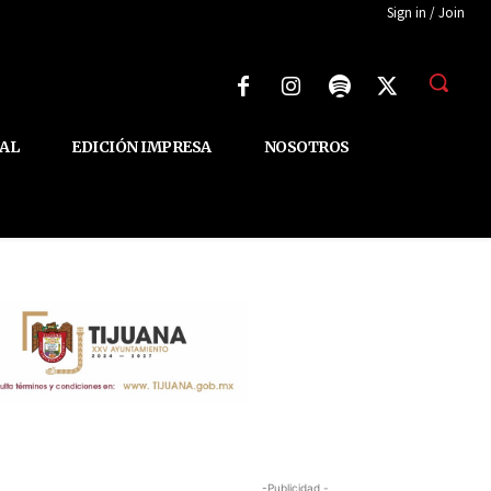
Sign in / Join
AL
EDICIÓN IMPRESA
NOSOTROS
-Publicidad -