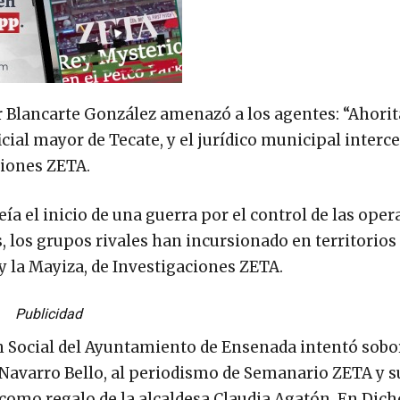
Blancarte González amenazó a los agentes: “Ahorit
icial mayor de Tecate, y el jurídico municipal interc
ciones ZETA.
ía el inicio de una guerra por el control de las ope
s, los grupos rivales han incursionado en territorios
y la Mayiza, de Investigaciones ZETA.
Publicidad
n Social del Ayuntamiento de Ensenada intentó sobo
 Navarro Bello, al periodismo de Semanario ZETA y s
como regalo de la alcaldesa Claudia Agatón. En Dich