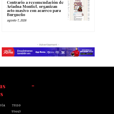
Contrario a recomendación de
Ariadna Montiel, organizan
acto masivo con acarreo para
Burgueño
agosto 7, 2026
- Advertisement -
as
-
s
DÍA
73110
55643