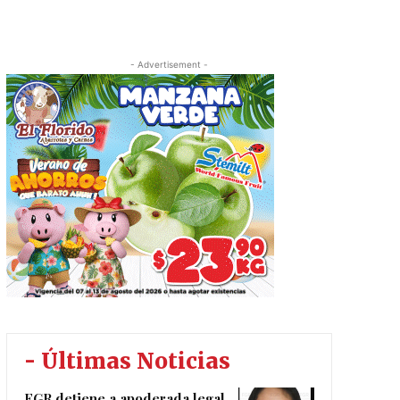
- Advertisement -
- Últimas Noticias
FGR detiene a apoderada legal