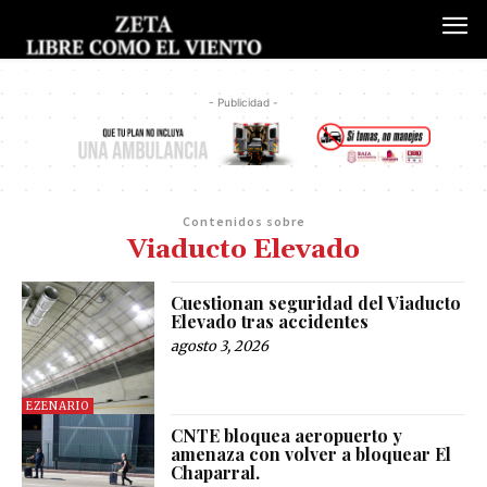
- Publicidad -
Contenidos sobre
Viaducto Elevado
Cuestionan seguridad del Viaducto
Elevado tras accidentes
agosto 3, 2026
EZENARIO
CNTE bloquea aeropuerto y
amenaza con volver a bloquear El
Chaparral.