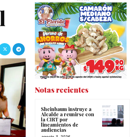
l
Notas recientes
Sheinbaum instruye a
Alcalde a reunirse con
la CIRT por
lineamientos de
audiencias
agosto 3, 2026