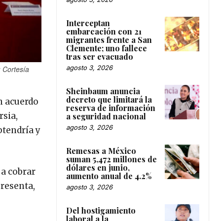
Interceptan
embarcación con 21
migrantes frente a San
Clemente; uno fallece
tras ser evacuado
agosto 3, 2026
: Cortesía
Sheinbaum anuncia
decreto que limitará la
un acuerdo
reserva de información
rsia,
a seguridad nacional
agosto 3, 2026
btendría y
Remesas a México
suman 5,472 millones de
dólares en junio,
 a cobrar
aumento anual de 4.2%
presenta,
agosto 3, 2026
Del hostigamiento
laboral a la