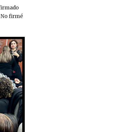
 firmado
 No firmé