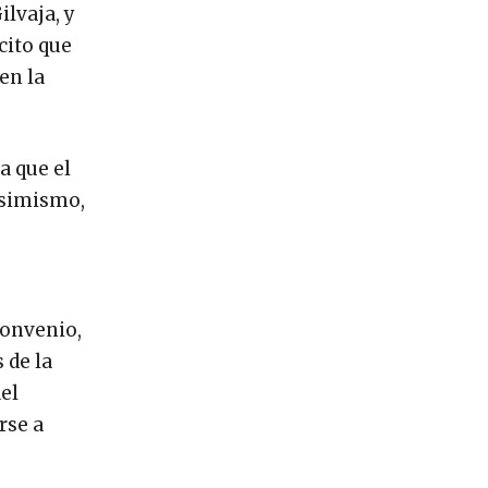
ilvaja, y
cito que
en la
a que el
 Asimismo,
convenio,
 de la
el
rse a