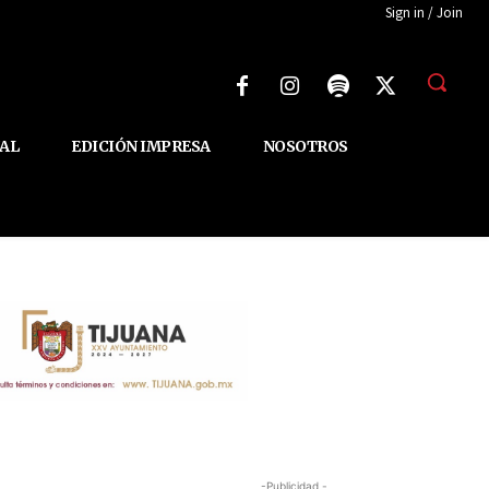
Sign in / Join
AL
EDICIÓN IMPRESA
NOSOTROS
-Publicidad -