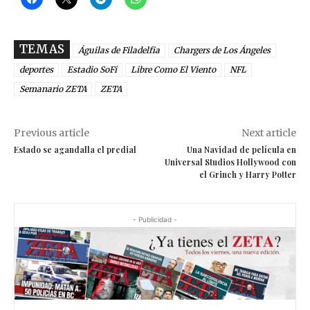
TEMAS
Águilas de Filadelfia
Chargers de Los Ángeles
deportes
Estadio SoFi
Libre Como El Viento
NFL
Semanario ZETA
ZETA
Previous article
Next article
Estado se agandalla el predial
Una Navidad de película en
Universal Studios Hollywood con
el Grinch y Harry Potter
- Publicidad -