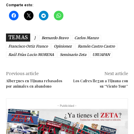
Comparte esto:
TEMAS
}
Bernardo Bravo
Carlos Manzo
Francisco Ortiz Franco
Opinionez
Ramón Castro Castro
Raúl Frías Lucio MORENA
Seminario Zeta
URUAPAN
Previous article
Next article
Albergues en Tijuana rebasados
Los Cafres llegan a Tijuana con
por animales en abandono
su “Viento Tour”
- Publicidad -