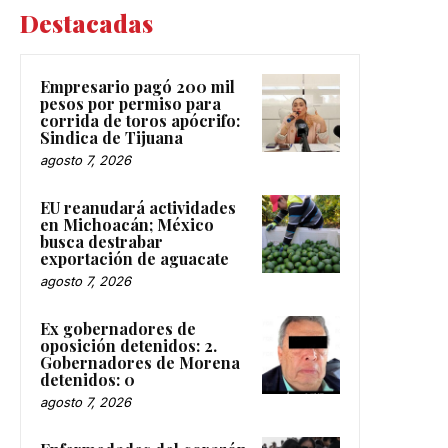
Destacadas
Empresario pagó 200 mil
pesos por permiso para
corrida de toros apócrifo:
Sindica de Tijuana
agosto 7, 2026
EU reanudará actividades
en Michoacán; México
busca destrabar
exportación de aguacate
agosto 7, 2026
Ex gobernadores de
oposición detenidos: 2.
Gobernadores de Morena
detenidos: 0
agosto 7, 2026