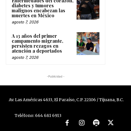
Enfermedades del corazón,
diabetes y tumores
malignos encabezan las
muertes en México
agosto 7, 2026
A 13 años del primer
campamento migrante,
persisten rezagos en
atención a deportados
agosto 7, 2026
-Publicidad -
Av. Las Américas 4633, El Paraíso, C.P. 22106 / Tijuana, B.C.
Teléfono: 664 681 6913