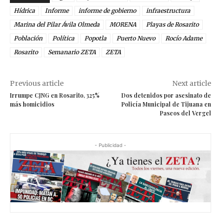
Hídrica
Informe
informe de gobierno
infraestructura
Marina del Pilar Ávila Olmeda
MORENA
Playas de Rosarito
Población
Política
Popotla
Puerto Nuevo
Rocío Adame
Rosarito
Semanario ZETA
ZETA
Previous article
Next article
Irrumpe CJNG en Rosarito, 325%
Dos detenidos por asesinato de
más homicidios
Policía Municipal de Tijuana en
Paseos del Vergel
- Publicidad -