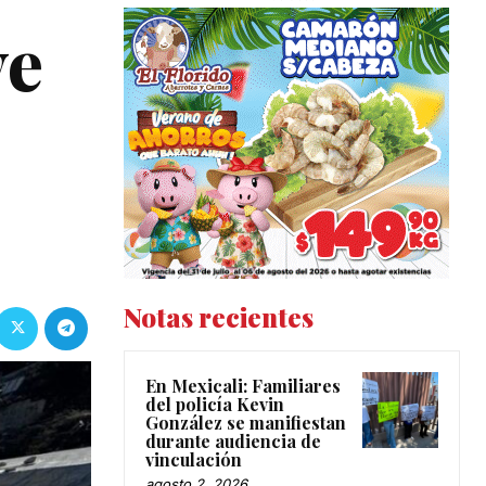
ve
Notas recientes
En Mexicali: Familiares
del policía Kevin
González se manifiestan
durante audiencia de
vinculación
agosto 2, 2026