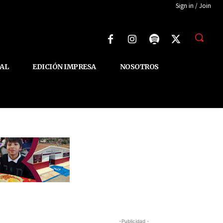
Sign in / Join
AL
EDICIÓN IMPRESA
NOSOTROS
-Publicidad -