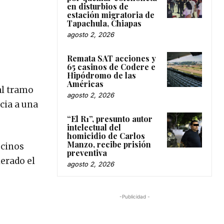
en disturbios de
estación migratoria de
Tapachula, Chiapas
agosto 2, 2026
Remata SAT acciones y
65 casinos de Codere e
Hipódromo de las
Américas
al tramo
agosto 2, 2026
cia a una
“El R1”, presunto autor
intelectual del
homicidio de Carlos
Manzo, recibe prisión
ecinos
preventiva
lerado el
agosto 2, 2026
-Publicidad -