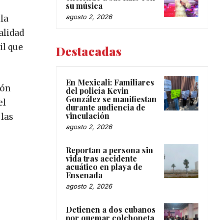
su música
agosto 2, 2026
la
alidad
il que
Destacadas
En Mexicali: Familiares
ión
del policía Kevin
González se manifiestan
el
durante audiencia de
vinculación
 las
agosto 2, 2026
Reportan a persona sin
vida tras accidente
acuático en playa de
Ensenada
agosto 2, 2026
Detienen a dos cubanos
por quemar colchoneta