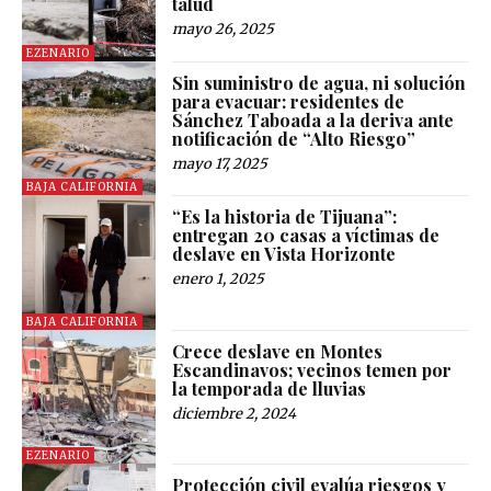
talud
mayo 26, 2025
EZENARIO
Sin suministro de agua, ni solución
para evacuar: residentes de
Sánchez Taboada a la deriva ante
notificación de “Alto Riesgo”
mayo 17, 2025
BAJA CALIFORNIA
“Es la historia de Tijuana”:
entregan 20 casas a víctimas de
deslave en Vista Horizonte
enero 1, 2025
BAJA CALIFORNIA
Crece deslave en Montes
Escandinavos; vecinos temen por
la temporada de lluvias
diciembre 2, 2024
EZENARIO
Protección civil evalúa riesgos y