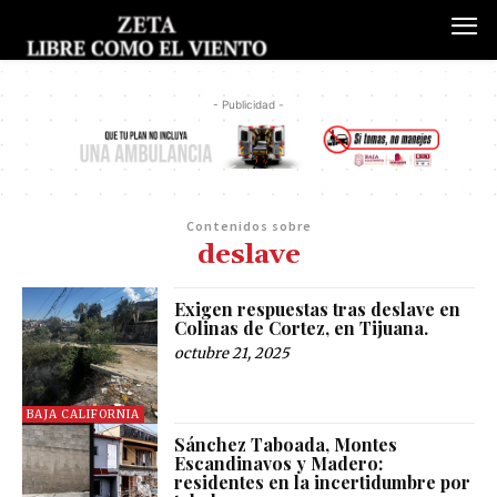
- Publicidad -
Contenidos sobre
deslave
Exigen respuestas tras deslave en
Colinas de Cortez, en Tijuana.
octubre 21, 2025
BAJA CALIFORNIA
Sánchez Taboada, Montes
Escandinavos y Madero:
residentes en la incertidumbre por