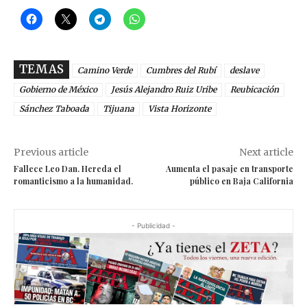
TEMAS
Camino Verde
Cumbres del Rubí
deslave
Gobierno de México
Jesús Alejandro Ruiz Uribe
Reubicación
Sánchez Taboada
Tijuana
Vista Horizonte
Previous article
Next article
Fallece Leo Dan. Hereda el
Aumenta el pasaje en transporte
romanticismo a la humanidad.
público en Baja California
- Publicidad -