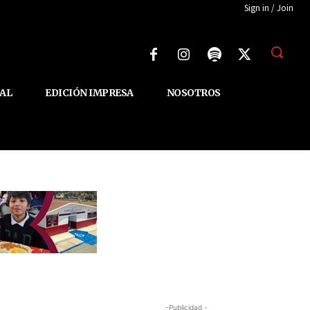
Sign in / Join
AL
EDICIÓN IMPRESA
NOSOTROS
-Publicidad -