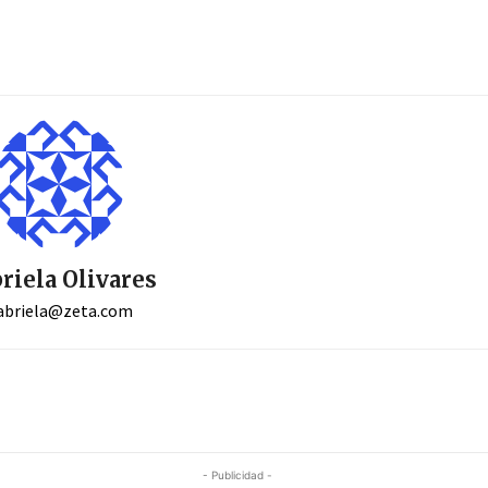
riela Olivares
abriela@zeta.com
- Publicidad -