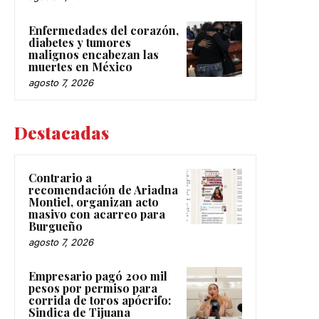
Enfermedades del corazón,
diabetes y tumores
malignos encabezan las
muertes en México
agosto 7, 2026
Destacadas
Contrario a
recomendación de Ariadna
Montiel, organizan acto
masivo con acarreo para
Burgueño
agosto 7, 2026
Empresario pagó 200 mil
pesos por permiso para
corrida de toros apócrifo:
Sindica de Tijuana