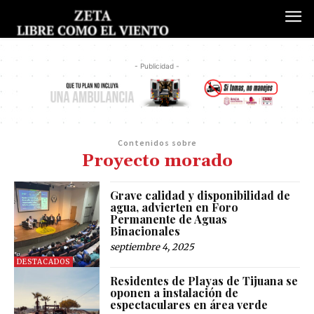
- Publicidad -
Contenidos sobre
Proyecto morado
Grave calidad y disponibilidad de
agua, advierten en Foro
Permanente de Aguas
Binacionales
septiembre 4, 2025
DESTACADOS
Residentes de Playas de Tijuana se
oponen a instalación de
espectaculares en área verde