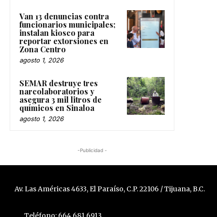
Van 13 denuncias contra
funcionarios municipales;
instalan kiosco para
reportar extorsiones en
Zona Centro
agosto 1, 2026
SEMAR destruye tres
narcolaboratorios y
asegura 3 mil litros de
químicos en Sinaloa
agosto 1, 2026
-Publicidad -
Av. Las Américas 4633, El Paraíso, C.P. 22106 / Tijuana, B.C.
Teléfono: 664 681 6913