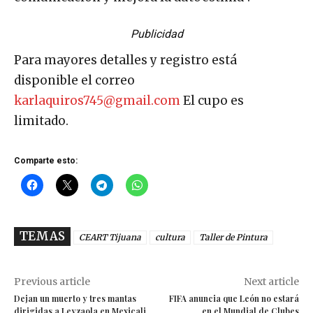
Publicidad
Para mayores detalles y registro está
disponible el correo
karlaquiros745@gmail.com
El cupo es
limitado.
Comparte esto:
TEMAS
CEART Tijuana
cultura
Taller de Pintura
Previous article
Next article
Dejan un muerto y tres mantas
FIFA anuncia que León no estará
dirigidas a Leyzaola en Mexicali
en el Mundial de Clubes