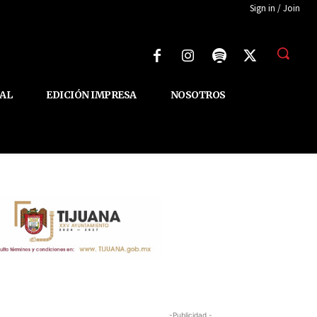
Sign in / Join
AL
EDICIÓN IMPRESA
NOSOTROS
-Publicidad -