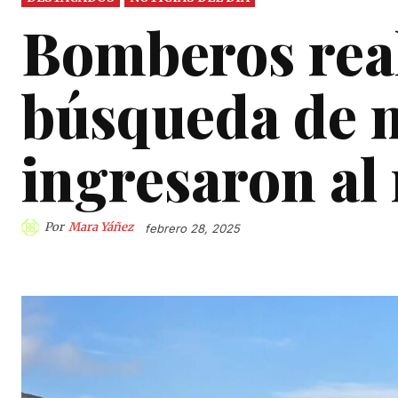
Bomberos real
búsqueda de 
ingresaron al
Por
Mara Yáñez
febrero 28, 2025