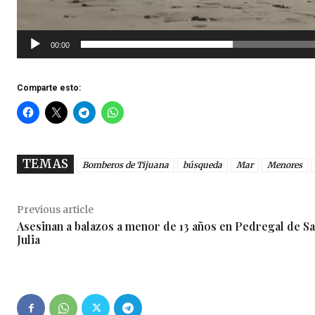
d
e
00:00
v
í
Comparte esto:
d
e
o
TEMAS
Bomberos de Tijuana
búsqueda
Mar
Menores
Previous article
Asesinan a balazos a menor de 13 años en Pedregal de Sa
Julia