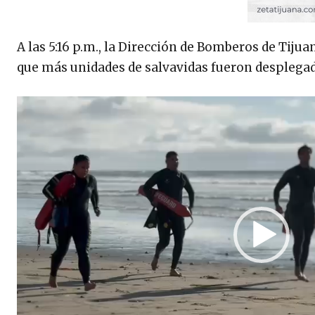
A las 5:16 p.m., la Dirección de Bomberos de Tiju
que más unidades de salvavidas fueron desplegad
R
e
p
r
o
d
u
c
t
o
r