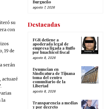
Burgueño
agosto 7, 2026
iteró su
Destacadas
tera con
FGR detiene a
rizos
apoderada legal de
empresa ligada a Ruffo
, 19 de
por huachicol fiscal
agosto 8, 2026
a serán
Denuncian en
Sindicatura de Tijuana
toma del centro
, actuaré
comunitario de la
Libertad
.
agosto 8, 2026
varias
 la
Transparencia a medias
y por decreto