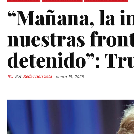
“Mañana, la i
nuestras fron
detenido”: T
Por
Redacción Zeta
enero 19, 2025