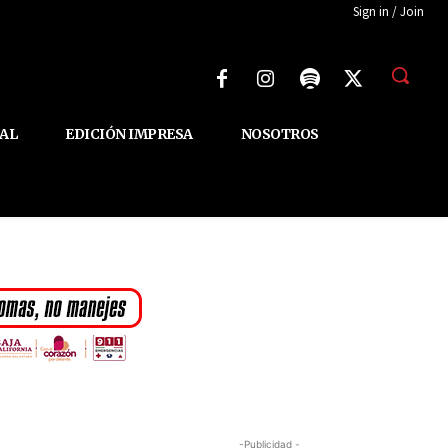
Sign in / Join
AL
EDICIÓN IMPRESA
NOSOTROS
-Publicidad -