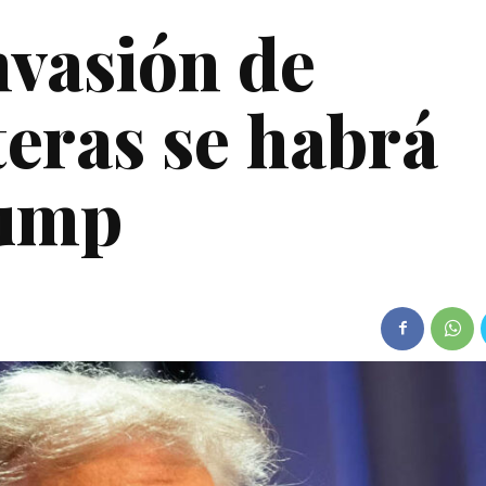
nvasión de
teras se habrá
rump