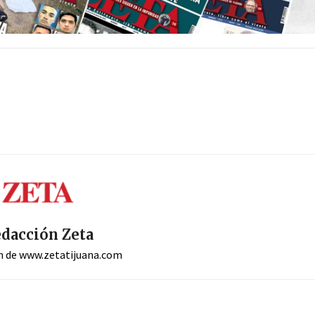
dacción Zeta
n de www.zetatijuana.com