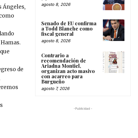
agosto 8, 2026
s Ángeles,
a como
Senado de EU confirma
a Todd Blanche como
 dando
fiscal general
agosto 8, 2026
y Hamas.
 que
Contrario a
recomendación de
Ariadna Montiel,
egreso de
organizan acto masivo
con acarreo para
a
Burgueño
ueremos
agosto 7, 2026
os
-Publicidad -