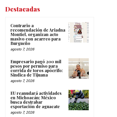
Destacadas
Contrario a
recomendación de Ariadna
Montiel, organizan acto
masivo con acarreo para
Burgueño
agosto 7, 2026
Empresario pagó 200 mil
pesos por permiso para
corrida de toros apócrifo:
Sindica de Tijuana
agosto 7, 2026
EU reanudará actividades
en Michoacán; México
busca destrabar
exportación de aguacate
agosto 7, 2026