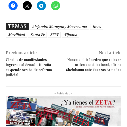
TEMAS
Alejandro Mungaray Moctezuma
Imos
Movilidad
Santa Fe
SITT
Tijuana
Previous article
Next article
Cientos de manifestantes
Nunca emitiré orden que vulnere
ingresan al Senado; Noroña
orden constitucional, afirma
suspende sesión de reforma
Sheinbaum ante Fuerzas Armadas
judicial
- Publicidad -