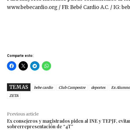
www.bebecardio.org / FB: Bebé Cardio A.C. / IG: b
Comparte esto:
TEMAS
bebe cardio
Club Campestre
deportes
Ex Alumnos
ZETA
Previous article
Ex consejeros y magistrados piden al INE y TEPJF, evita
sobrerrepresentación de “4T”