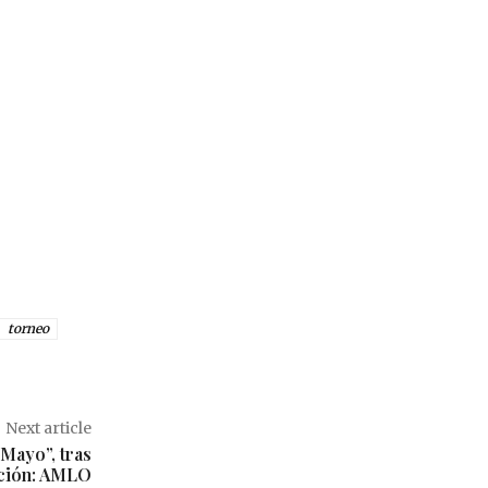
torneo
Next article
Mayo”, tras
ación: AMLO