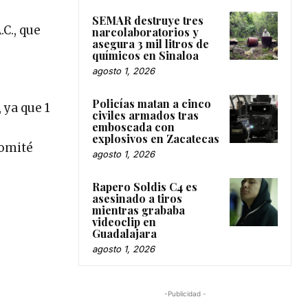
SEMAR destruye tres
C., que
narcolaboratorios y
asegura 3 mil litros de
químicos en Sinaloa
agosto 1, 2026
Policías matan a cinco
 ya que 1
civiles armados tras
emboscada con
explosivos en Zacatecas
comité
agosto 1, 2026
Rapero Soldis C4 es
asesinado a tiros
mientras grababa
videoclip en
Guadalajara
agosto 1, 2026
-Publicidad -