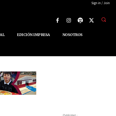
Sign in / Join
AL
EDICIÓN IMPRESA
NOSOTROS
-Publicidad -