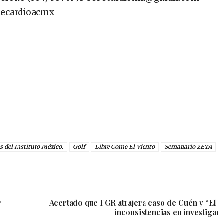
ebecardioacmx
 del Instituto México.
Golf
Libre Como El Viento
Semanario ZETA
r
Acertado que FGR atrajera caso de Cuén y “El 
inconsistencias en investig