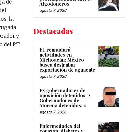
ja de
Algodoneros
del
agosto 7, 2026
os, la
Brugada
Destacadas
brador y
o del PT,
EU reanudará
actividades en
Michoacán; México
busca destrabar
exportación de aguacate
agosto 7, 2026
Ex gobernadores de
oposición detenidos: 2.
Gobernadores de
Morena detenidos: 0
agosto 7, 2026
Enfermedades del
corazón, diabetes y