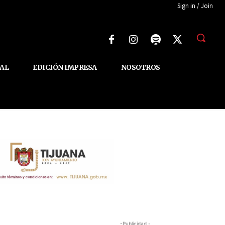
Sign in / Join
AL
EDICIÓN IMPRESA
NOSOTROS
-Publicidad -