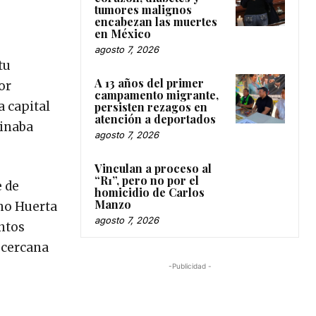
tumores malignos
encabezan las muertes
en México
agosto 7, 2026
tu
A 13 años del primer
or
campamento migrante,
a capital
persisten rezagos en
atención a deportados
minaba
agosto 7, 2026
Vinculan a proceso al
“R1”, pero no por el
e de
homicidio de Carlos
Manzo
ano Huerta
agosto 7, 2026
antos
s cercana
-Publicidad -