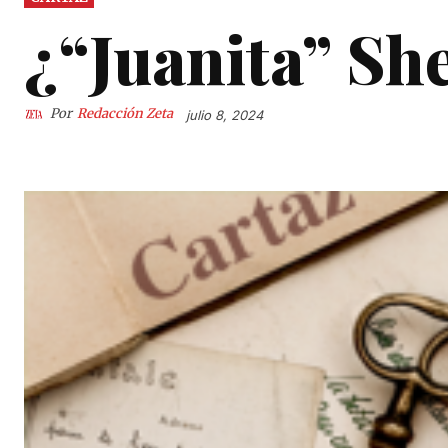
¿“Juanita” S
Por
Redacción Zeta
julio 8, 2024