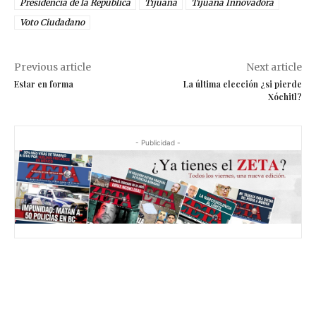
Presidencia de la República
Tijuana
Tijuana Innovadora
Voto Ciudadano
Previous article
Next article
Estar en forma
La última elección ¿si pierde
Xóchitl?
- Publicidad -