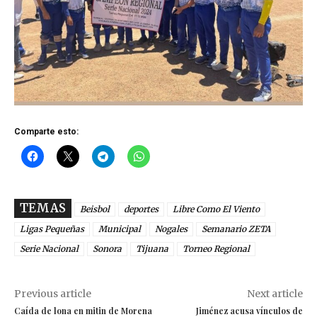
Comparte esto:
TEMAS
Beisbol
deportes
Libre Como El Viento
Ligas Pequeñas
Municipal
Nogales
Semanario ZETA
Serie Nacional
Sonora
Tijuana
Torneo Regional
Previous article
Next article
Caída de lona en mitin de Morena
Jiménez acusa vínculos de