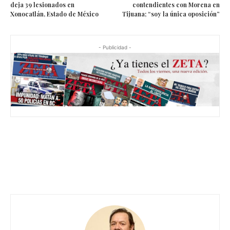
deja 39 lesionados en
contendientes con Morena en
Xonocatlán, Estado de México
Tijuana; “soy la única oposición”
- Publicidad -