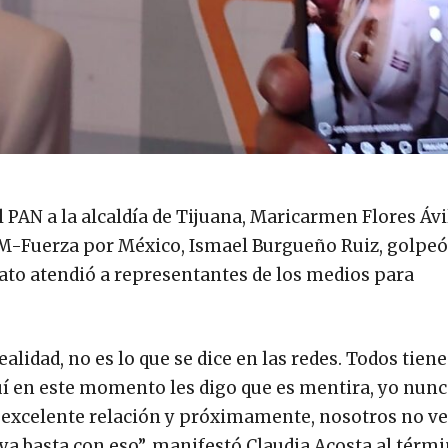
l PAN a la alcaldía de Tijuana, Maricarmen Flores Ávi
M-Fuerza por México, Ismael Burgueño Ruiz, golpeó 
dato atendió a representantes de los medios para
lidad, no es lo que se dice en las redes. Todos tien
quí en este momento les digo que es mentira, yo nunc
 excelente relación y próximamente, nosotros no v
ya basta con eso”, manifestó Claudia Acosta al térmi