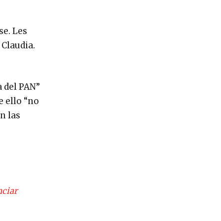
se. Les
 Claudia.
a del PAN”
 ello “no
n las
nciar