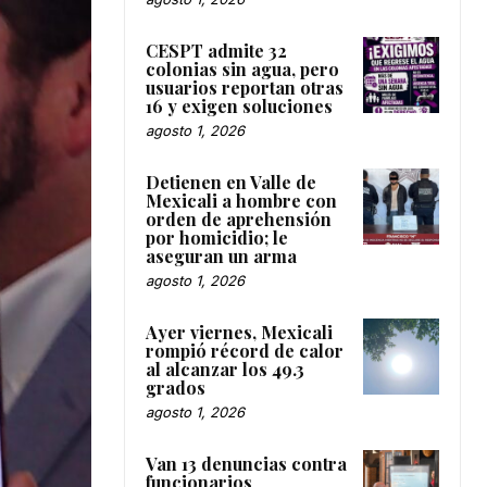
CESPT admite 32
colonias sin agua, pero
usuarios reportan otras
16 y exigen soluciones
agosto 1, 2026
Detienen en Valle de
Mexicali a hombre con
orden de aprehensión
por homicidio; le
aseguran un arma
agosto 1, 2026
Ayer viernes, Mexicali
rompió récord de calor
al alcanzar los 49.3
grados
agosto 1, 2026
Van 13 denuncias contra
funcionarios