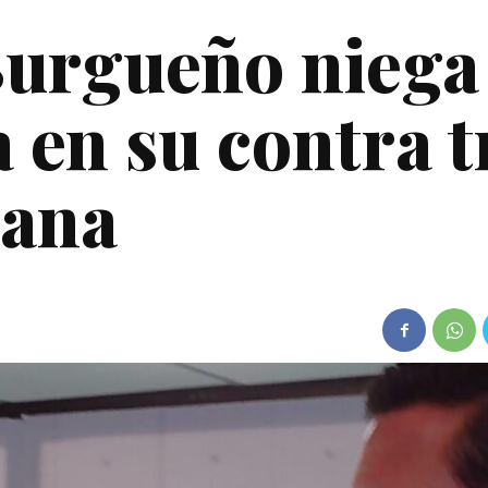
Burgueño niega
a en su contra t
uana