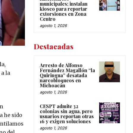
municipales; instalan
kiosco para reportar
extorsiones en Zona
Centro
agosto 1, 2026
Destacadas
la,
Arresto de Alfonso
Fernández Magallón “la
a la
Quiringua” desatada
narcobloqueos en
Michoacán
agosto 1, 2026
CESPT admite 32
en
colonias sin agua, pero
a he sido
usuarios reportan otras
16 y exigen soluciones
entilamos
agosto 1, 2026
no del