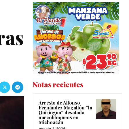
ras
Notas recientes
Arresto de Alfonso
Fernández Magallón “la
Quiringua” desatada
narcobloqueos en
Michoacán
agosto 1, 2026