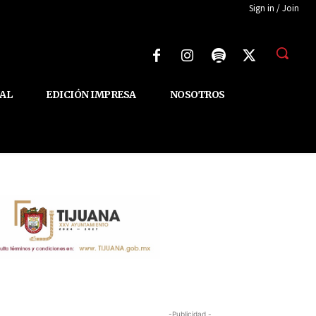
Sign in / Join
AL
EDICIÓN IMPRESA
NOSOTROS
-Publicidad -