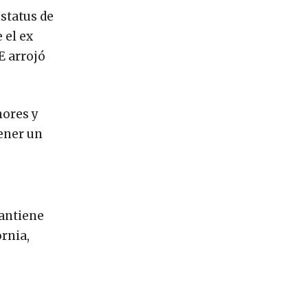
estatus de
 el ex
E arrojó
nores y
ener un
mantiene
ornia,