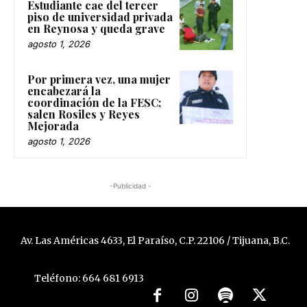
Estudiante cae del tercer
piso de universidad privada
en Reynosa y queda grave
agosto 1, 2026
Por primera vez, una mujer
encabezará la
coordinación de la FESC;
salen Rosiles y Reyes
Mejorada
agosto 1, 2026
-Publicidad -
Av. Las Américas 4633, El Paraíso, C.P. 22106 / Tijuana, B.C.
Teléfono: 664 681 6913