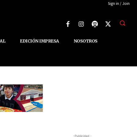
Sign in / Join
AL
EDICIÓN IMPRESA
NOSOTROS
-Publicidad -