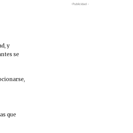
-Publicidad -
d, y
antes se
ocionarse,
las que