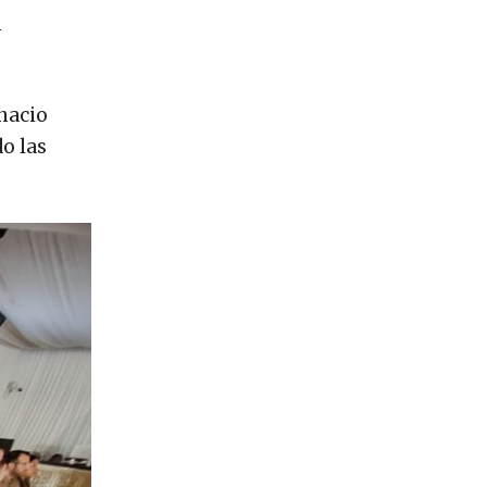
n
gnacio
o las