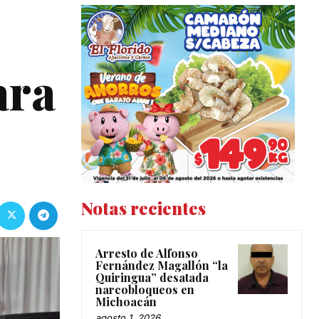
ara
Notas recientes
Arresto de Alfonso
Fernández Magallón “la
Quiringua” desatada
narcobloqueos en
Michoacán
agosto 1, 2026