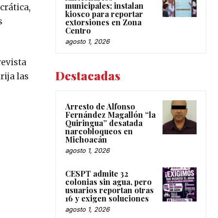
municipales; instalan
crática,
kiosco para reportar
s
extorsiones en Zona
Centro
agosto 1, 2026
revista
Destacadas
rija las
Arresto de Alfonso
Fernández Magallón “la
Quiringua” desatada
narcobloqueos en
Michoacán
agosto 1, 2026
CESPT admite 32
colonias sin agua, pero
usuarios reportan otras
16 y exigen soluciones
agosto 1, 2026