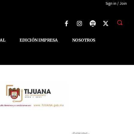
Sign in / Join
AL
EDICIÓN IMPRESA
NOSOTROS
-Publicidad -