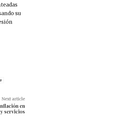
nteadas
sando su
esión
a
Next article
nflación en
 y servicios