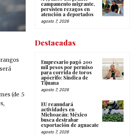
campamento migrante,
persisten rezagos en
atención a deportados
agosto 7, 2026
Destacadas
s rangos
Empresario pagó 200
mil pesos por permiso
será
para corrida de toros
apócrifo: Sindica de
Tijuana
agosto 7, 2026
mes (de .5
es,
EU reanudará
actividades en
Michoacán; México
busca destrabar
exportación de aguacate
agosto 7, 2026