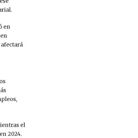
 ese
rial.
ó en
 en
 afectará
sos
más
mpleos,
entras el
 en 2024.