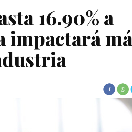
sta 16.90% a
ua impactará má
ndustria