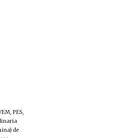
VEM, PES,
dinaria
ina) de