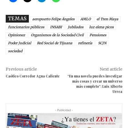
TEMAS
aeropuerto Felipe Ángeles
AMLO
el Tren Maya
funcionarios públicos
INSABI
Jubilados
luz elena picos
Opinionez
Organismos de la Sociedad Civil
Pensiones
Poder Judicial
Red Social de Tijuana
refinería
SCJN
sociedad
Previous article
Next article
Caótico Corredor Agua Caliente
“En una novela puedes investigar
más cosas y crear un universo
más completo”: Luis Alberto
Urrea
- Publicidad -