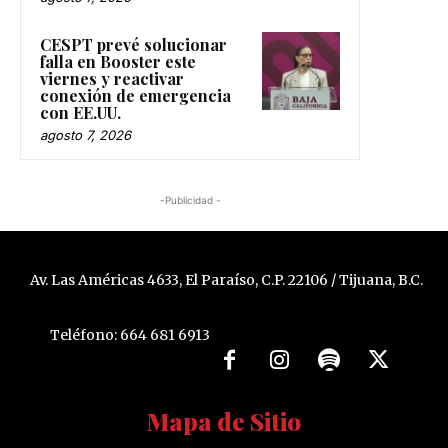
CESPT prevé solucionar
falla en Booster este
viernes y reactivar
conexión de emergencia
con EE.UU.
agosto 7, 2026
-Publicidad -
Av. Las Américas 4633, El Paraíso, C.P. 22106 / Tijuana, B.C.
Teléfono: 664 681 6913
Mapa de Sitio