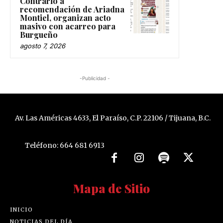
Contrario a
recomendación de Ariadna
Montiel, organizan acto
masivo con acarreo para
Burgueño
agosto 7, 2026
-Publicidad -
Av. Las Américas 4633, El Paraíso, C.P. 22106 / Tijuana, B.C.
Teléfono: 664 681 6913
Mapa de Sitio
INICIO
NOTICIAS DEL DÍA