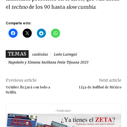
el
techno
de los 90 hasta
slow cumbia
.
Comparte esto:
TEMAS
carátulaz
León Larregui
Napoleón y Ximena Sariñana Feria Tijuana 2023
Previous article
Next article
Octubre llegará con todo a
Liga de Softbol de México
Netflix
- Publicidad -