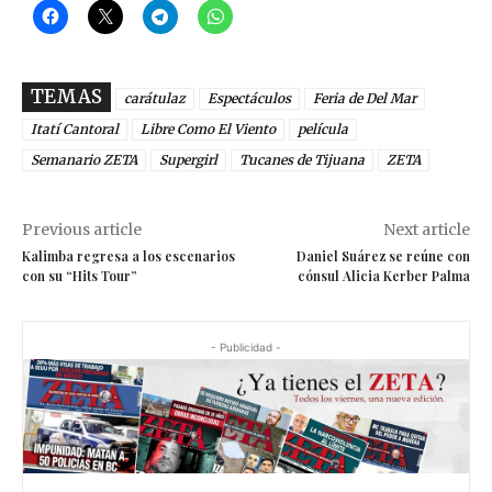
TEMAS
carátulaz
Espectáculos
Feria de Del Mar
Itatí Cantoral
Libre Como El Viento
película
Semanario ZETA
Supergirl
Tucanes de Tijuana
ZETA
Previous article
Next article
Kalimba regresa a los escenarios
Daniel Suárez se reúne con
con su “Hits Tour”
cónsul Alicia Kerber Palma
- Publicidad -