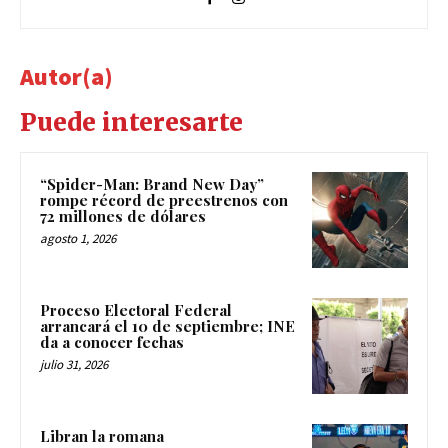
Autor(a)
Puede interesarte
“Spider-Man: Brand New Day”
rompe récord de preestrenos con
72 millones de dólares
agosto 1, 2026
Proceso Electoral Federal
arrancará el 10 de septiembre; INE
da a conocer fechas
julio 31, 2026
Libran la romana