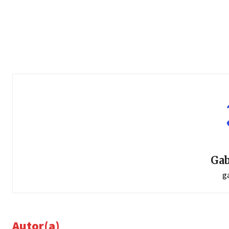
Gab
g
Autor(a)