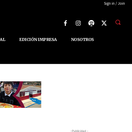
Sign in / Join
AL
EDICIÓN IMPRESA
NOSOTROS
-Publicidad -