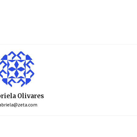
riela Olivares
abriela@zeta.com