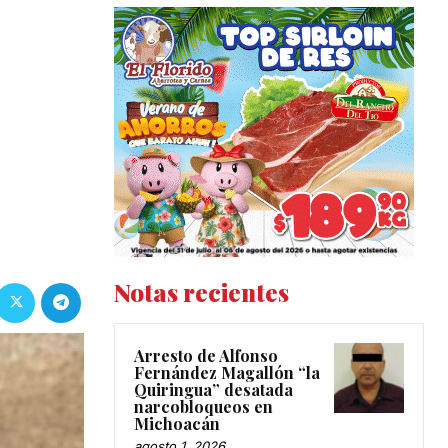
Notas recientes
Arresto de Alfonso
Fernández Magallón “la
Quiringua” desatada
narcobloqueos en
Michoacán
agosto 1, 2026