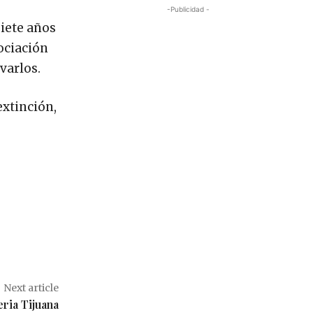
-Publicidad -
siete años
ociación
varlos.
extinción,
Next article
ria Tijuana