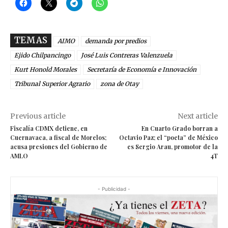
TEMAS
AIMO
demanda por predios
Ejido Chilpancingo
José Luis Contreras Valenzuela
Kurt Honold Morales
Secretaría de Economía e Innovación
Tribunal Superior Agrario
zona de Otay
Previous article
Next article
Fiscalía CDMX detiene, en
En Cuarto Grado borran a
Cuernavaca, a fiscal de Morelos;
Octavio Paz; el “poeta” de México
acusa presiones del Gobierno de
es Sergio Arau, promotor de la
AMLO
4T
- Publicidad -