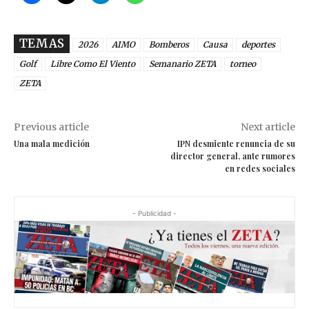
TEMAS
2026
AIMO
Bomberos
Causa
deportes
Golf
Libre Como El Viento
Semanario ZETA
torneo
ZETA
Previous article
Next article
Una mala medición
IPN desmiente renuncia de su
director general, ante rumores
en redes sociales
- Publicidad -