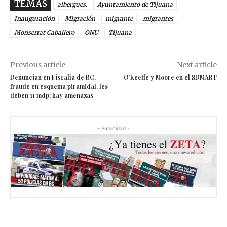
TEMAS
albergues.
Ayuntamiento de Tijuana
Inauguración
Migración
migrante
migrantes
Monserrat Caballero
ONU
Tijuana
Previous article
Next article
Denuncian en Fiscalía de BC,
O’Keeffe y Moore en el SDMART
fraude en esquema piramidal, les
deben 11 mdp; hay amenazas
- Publicidad -