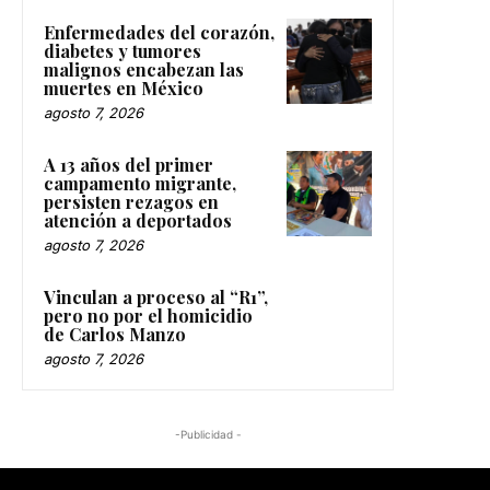
Enfermedades del corazón,
diabetes y tumores
malignos encabezan las
muertes en México
agosto 7, 2026
A 13 años del primer
campamento migrante,
persisten rezagos en
atención a deportados
agosto 7, 2026
Vinculan a proceso al “R1”,
pero no por el homicidio
de Carlos Manzo
agosto 7, 2026
-Publicidad -